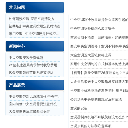
常见问题
如何清洗空调-家用空调清洗方
中央空调制冷效果差是什么原因引起
法...
公共场所中央空调按规定及时清洗
中央空调室外机怎么装才安全
家用空调 I 中央空调还是挂式空...
空调长期不清洗，细菌滋生引起的空
新闻中心
西安中央空调维修｜空调不制冷/中央
大金空调五大区域价格上调
中央空调安装步骤规范
家用中央空调制冷方式和基本构造上
xa城市建设局表示并对收取费用
的...
大金空调荣获首批系统节能认
【科普】夏天空调开26度最省电？空调
证，...
大金售后带来中央空调酷暑应对新方
产品展示
当空调业价格驱动逐渐失灵时 用户到
中央空调带新风系统怎样 中央空...
公共场所中央空调按规定及时清洗
室内装修中央空调需要注意什么 ...
空调的安装
大金空调售后维修西安保养
空调器制冷机组不可以关机该怎么办
空调加氟的方法和注意事项