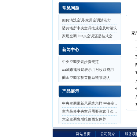
常见问题
如何清洗空调-家用空调清洗方
法...
公共场所中央空调按规定及时清洗
家用
家用空调 I 中央空调还是挂式空...
一、
二、
新闻中心
三、
中央空调安装步骤规范
四、
xa城市建设局表示并对收取费用
五、
的...
大金空调荣获首批系统节能认
六、
证，...
七、
产品展示
八、
中央空调带新风系统怎样 中央空...
九、
室内装修中央空调需要注意什么 ...
大金空调售后维修西安保养
网站首页
公司简介
服务项