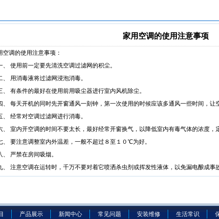
家用空调的使用注意事项
空调的使用注意事项：
 使用前一定要先清洗空调过滤网的积尘。
 用消毒液将过滤网浸泡消毒。
 有条件的最好在使用前用吸尘器进行室内风机除尘。
 每天开机的同时先开窗通风一刻钟，第一次使用的时候应该多通风一些时间，让
 经常对空调过滤网进行消毒。
 室内开空调的时间不要太长，最好经常开窗换气，以降低室内有毒气体的浓度，定
 要注意调整室内外温差，一般不超过８至１０℃为好。
 严禁在房间吸烟。
 注意空调在运转时，千万不要对着它喷洒杀虫剂或挥发性液体，以免漏电酿成事
目
产品展示
新闻中心
常见问题
安装维修
生活常识