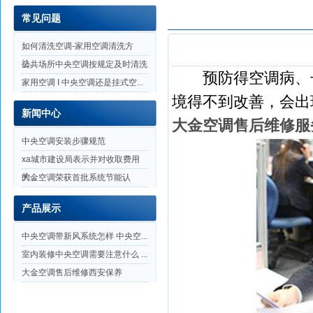
常见问题
如何清洗空调-家用空调清洗方
法...
公共场所中央空调按规定及时清洗
预防得空调病、长
家用空调 I 中央空调还是挂式空...
境得不到改善，会出
新闻中心
大金空调售后维修服
中央空调安装步骤规范
xa城市建设局表示并对收取费用
的...
大金空调荣获首批系统节能认
证，...
产品展示
中央空调带新风系统怎样 中央空...
室内装修中央空调需要注意什么 ...
大金空调售后维修西安保养