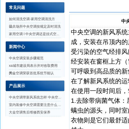
常见问题
如何清洗空调-家用空调清洗方
中
法...
公共场所中央空调按规定及时清洗
中央空调的新风系统
家用空调 I 中央空调还是挂式空...
成，安装在吊顶内的
新闻中心
受污染的空气经排风
中央空调安装步骤规范
经安装在窗框上方（
xa城市建设局表示并对收取费用
可呼吸到高品质的新
的...
大金空调荣获首批系统节能认
在了解新风系统的运
证，...
产品展示
在使用一段时间后，
中央空调带新风系统怎样 中央空...
1.去除带病菌气体
室内装修中央空调需要注意什么 ...
螨虫的源头，同时室
大金空调售后维修西安保养
衣物则是它们最舒适