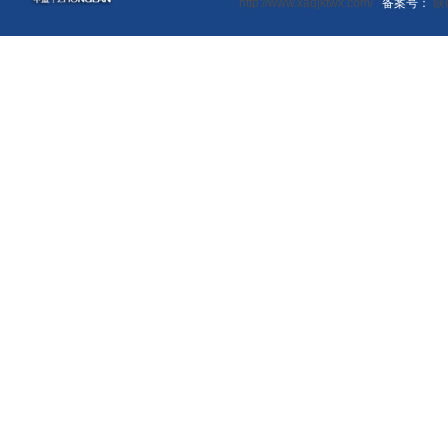
http://www.xadjktwx.com/
备案号：
陕I