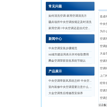
常见问题
如何清洗空调-家用空调清洗方
造成
法...
公共场所中央空调按规定及时清洗
中央
家用空调 I 中央空调还是挂式空...
为什
新闻中心
空调
空调
中央空调安装步骤规范
大金
xa城市建设局表示并对收取费用
的...
大金空调荣获首批系统节能认
空调
证，...
空调
产品展示
上门
中央空调带新风系统怎样 中央空...
经常
室内装修中央空调需要注意什么 ...
空调
大金空调售后维修西安保养
空调
112条